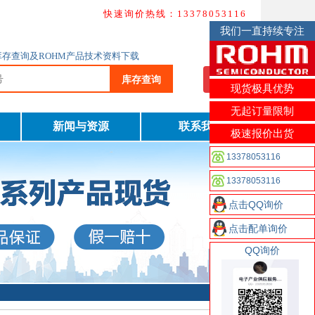
快速询价热线：13378053116
我们一直持续专注
M库存查询及ROHM产品技术资料下载
库存查询
我要询价
现货极具优势
无起订量限制
新闻与资源
联系我们
极速报价出货
13378053116
13378053116
点击QQ询价
点击配单询价
QQ询价