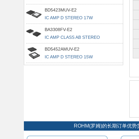
BD5423MUV-E2
IC AMP D STEREO 17W
VQFN048V7070
BA3308FV-E2
IC AMP CLASS AB STEREO
14SSOPB
BD5452AMUV-E2
IC AMP D STEREO 15W
VQFN032V5050
ROHM(罗姆)的长期订单