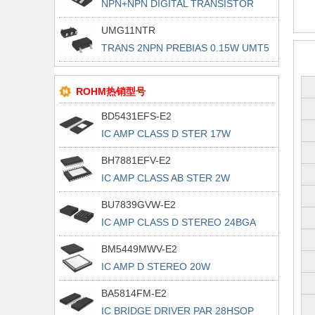
NPN+NPN DIGITAL TRANSISTOR
(CORR
UMG11NTR
TRANS 2NPN PREBIAS 0.15W UMT5
ROHM热销型号
BD5431EFS-E2
IC AMP CLASS D STER 17W
44HTSSOP
BH7881EFV-E2
IC AMP CLASS AB STER 2W
24HTSSOP
BU7839GVW-E2
IC AMP CLASS D STEREO 24BGA
BM5449MWV-E2
IC AMP D STEREO 20W
UQFN056V7070
BA5814FM-E2
IC BRIDGE DRIVER PAR 28HSOP