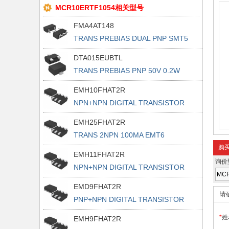
MCR10ERTF1054相关型号
FMA4AT148
TRANS PREBIAS DUAL PNP SMT5
DTA015EUBTL
TRANS PREBIAS PNP 50V 0.2W
UMT3F
EMH10FHAT2R
NPN+NPN DIGITAL TRANSISTOR
(CORR
EMH25FHAT2R
TRANS 2NPN 100MA EMT6
购
EMH11FHAT2R
询价
NPN+NPN DIGITAL TRANSISTOR
(CORR
EMD9FHAT2R
请
PNP+NPN DIGITAL TRANSISTOR
(CORR
*
姓
EMH9FHAT2R