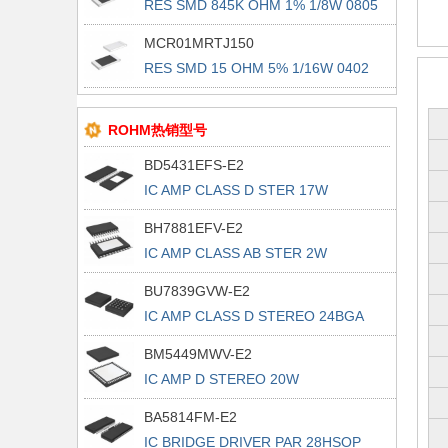
RES SMD 845K OHM 1% 1/8W 0805
MCR01MRTJ150
RES SMD 15 OHM 5% 1/16W 0402
ROHM热销型号
BD5431EFS-E2
IC AMP CLASS D STER 17W
44HTSSOP
BH7881EFV-E2
IC AMP CLASS AB STER 2W
24HTSSOP
BU7839GVW-E2
IC AMP CLASS D STEREO 24BGA
BM5449MWV-E2
IC AMP D STEREO 20W
UQFN056V7070
BA5814FM-E2
IC BRIDGE DRIVER PAR 28HSOP