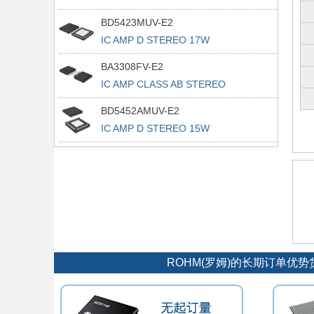
BD5423MUV-E2
IC AMP D STEREO 17W
VQFN048V7070
BA3308FV-E2
IC AMP CLASS AB STEREO
14SSOPB
BD5452AMUV-E2
IC AMP D STEREO 15W
VQFN032V5050
ROHM(罗姆)的长期订单