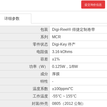
提交询价信息
详细参数
包装
Digi-Reel® 得捷定制卷带
系列
MCR
零件状态
Digi-Key 停产
电阻值
3.16 kOhms
容差
±1%
功率（W）
0.125W，1/8W
成分
厚膜
特性
-
温度系数
±100ppm/°C
工作温度
-55°C ~ 155°C
封装/外壳
0805（2012 公制）