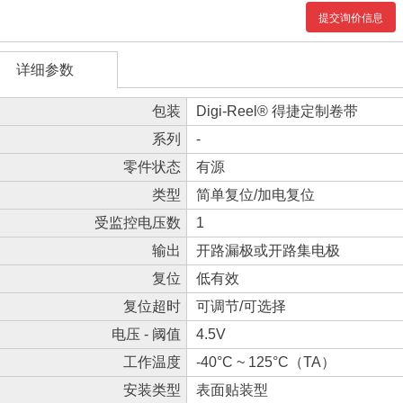
提交询价信息
详细参数
包装
Digi-Reel® 得捷定制卷带
系列
-
零件状态
有源
类型
简单复位/加电复位
受监控电压数
1
输出
开路漏极或开路集电极
复位
低有效
复位超时
可调节/可选择
电压 - 阈值
4.5V
工作温度
-40°C ~ 125°C（TA）
安装类型
表面贴装型