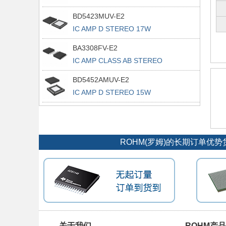
BD5423MUV-E2
IC AMP D STEREO 17W
VQFN048V7070
BA3308FV-E2
IC AMP CLASS AB STEREO
14SSOPB
BD5452AMUV-E2
IC AMP D STEREO 15W
VQFN032V5050
ROHM(罗姆)的长期订单
关于我们
ROHM产