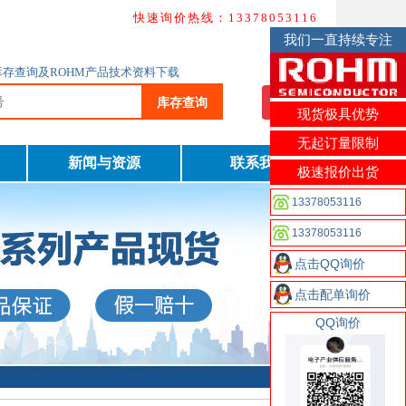
快速询价热线：13378053116
我们一直持续专注
M库存查询及ROHM产品技术资料下载
库存查询
我要询价
现货极具优势
无起订量限制
新闻与资源
联系我们
极速报价出货
13378053116
13378053116
点击QQ询价
点击配单询价
QQ询价