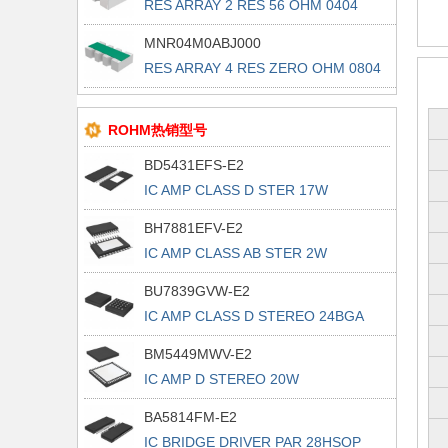
RES ARRAY 2 RES 56 OHM 0404
MNR04M0ABJ000
RES ARRAY 4 RES ZERO OHM 0804
ROHM热销型号
BD5431EFS-E2
IC AMP CLASS D STER 17W
44HTSSOP
BH7881EFV-E2
IC AMP CLASS AB STER 2W
24HTSSOP
BU7839GVW-E2
IC AMP CLASS D STEREO 24BGA
BM5449MWV-E2
IC AMP D STEREO 20W
UQFN056V7070
BA5814FM-E2
IC BRIDGE DRIVER PAR 28HSOP