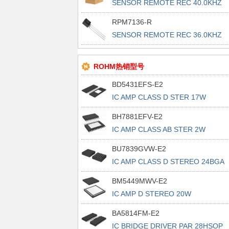
SENSOR REMOTE REC 40.0KHZ
15M
RPM7136-R
SENSOR REMOTE REC 36.0KHZ
15M
ROHM热销型号
BD5431EFS-E2
IC AMP CLASS D STER 17W
44HTSSOP
BH7881EFV-E2
IC AMP CLASS AB STER 2W
24HTSSOP
BU7839GVW-E2
IC AMP CLASS D STEREO 24BGA
BM5449MWV-E2
IC AMP D STEREO 20W
UQFN056V7070
BA5814FM-E2
IC BRIDGE DRIVER PAR 28HSOP