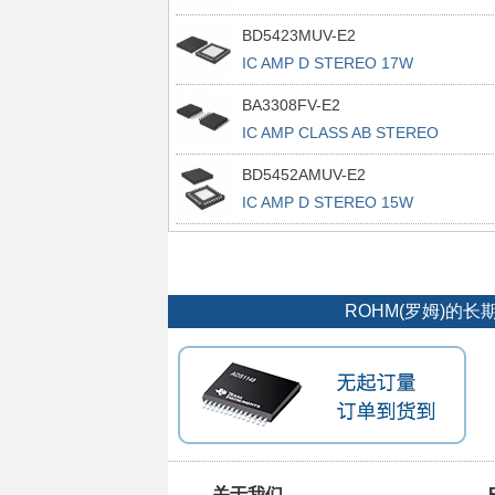
BD5423MUV-E2
IC AMP D STEREO 17W
VQFN048V7070
BA3308FV-E2
IC AMP CLASS AB STEREO
14SSOPB
BD5452AMUV-E2
IC AMP D STEREO 15W
VQFN032V5050
ROHM(罗姆)
关于我们