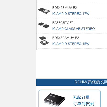
BD5423MUV-E2
IC AMP D STEREO 17W
VQFN048V7070
BA3308FV-E2
IC AMP CLASS AB STEREO
14SSOPB
BD5452AMUV-E2
IC AMP D STEREO 15W
VQFN032V5050
ROHM(罗姆)