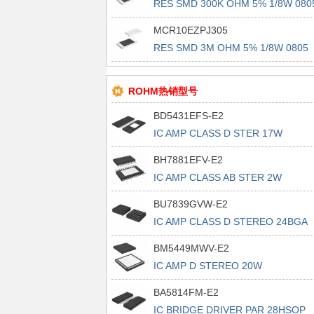
RES SMD 300K OHM 5% 1/8W 080
MCR10EZPJ305
RES SMD 3M OHM 5% 1/8W 0805
ROHM热销型号
BD5431EFS-E2
IC AMP CLASS D STER 17W
44HTSSOP
BH7881EFV-E2
IC AMP CLASS AB STER 2W
24HTSSOP
BU7839GVW-E2
IC AMP CLASS D STEREO 24BGA
BM5449MWV-E2
IC AMP D STEREO 20W
UQFN056V7070
BA5814FM-E2
IC BRIDGE DRIVER PAR 28HSOP